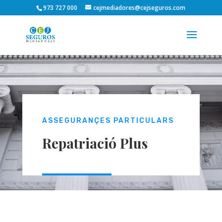
973 727 000
cejmediadores@cejseguros.com
ASSEGURANÇES PARTICULARS
Repatriació Plus